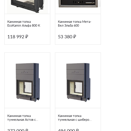
Марка стали
Каминная топка
Каминная топка Мета-
EcoKamin Альфа 800 K
Бел Эльба 600
Цвет дымохода
118 992 ₽
53 380 ₽
Материал печи
Серия
Макс. длина поленьев
Общая длина
Время нагрева бани
Каминная топка
Каминная топка
Примерный расход дров
туннельная Астов с
туннельная с шибером
подъемной дверцей
Astov ПТ 7363
ПТ 7363
372 000 ₽
494 000 ₽