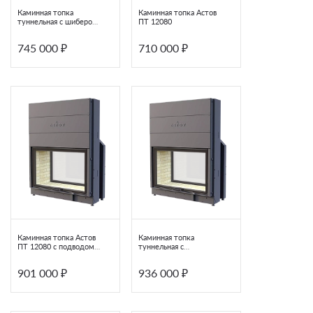
Каминная топка
Каминная топка Астов
туннельная с шибером
ПТ 12080
Астов ПТ 12080
Духовка
745 000 ₽
710 000 ₽
Стиль
Тип решетки
Материал
Материал облицовки
Форма
Каминная топка Астов
Каминная топка
ПТ 12080 с подводом
туннельная с
Тип управления
воздуха и подъемной
подъемной дверью
дверью
Астов 12080
901 000 ₽
936 000 ₽
Футеровка