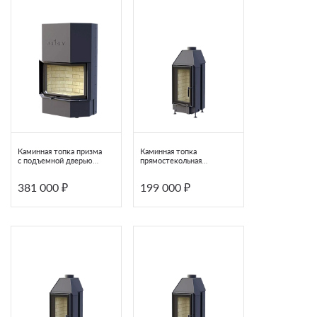
Водяной контур
Каминная топка призма
Каминная топка
с подъемной дверью
прямостекольная
АСТОВ ПП 8857
шамотная Астов ПС
3865
381 000 ₽
199 000 ₽