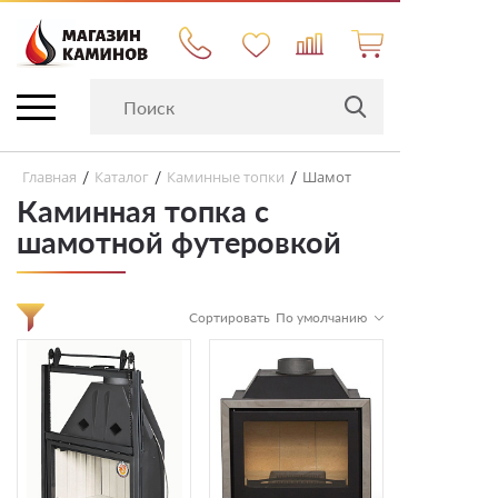
Главная
Каталог
Каминные топки
Шамот
/
/
/
Каминная топка с
шамотной футеровкой
Сортировать
По умолчанию
Цена
по убыванию цены
по возрастанию цены
Производитель
по наименованию
по популярности
Страна производитель