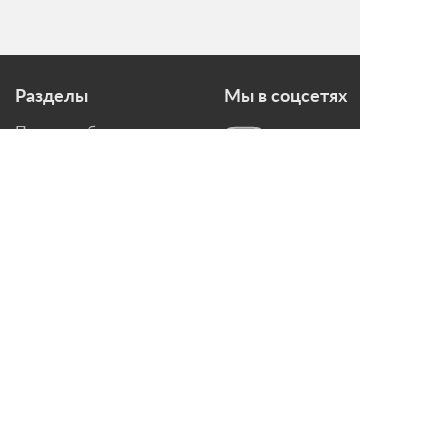
Разделы
Мы в соцсетях
Печи для бани
Дымоходы
Топки для камина
Печи-Камины
Облицовки для Каминов
Контакты
г. Санкт-Петербург, ул.
Домостроительная, д. 3,
лит. Д