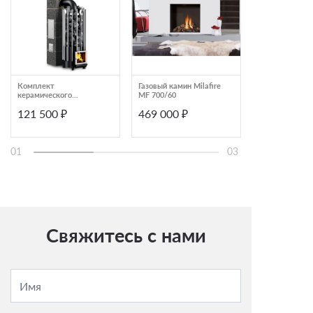
Комплект
Газовый камин Milafire
Печь-камин Inv
керамического
MF 700/60
Tana
дымохода AWT
121 500 ₽
469 000 ₽
202 400 ₽
диаметр 160 мм
высота 8 метра
01
03
Свяжитесь с нами