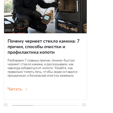
Почему чернеет стекло камина: 7
Камин-
причин, способы очистки и
виды, 
профилактика копоти
зонир
Разбираем 7 главных причин, почему быстро
Мечтаете
чернеет стекло камина, и рассказываем, как
возводить
навсегда избавиться от копоти. Узнайте, как
двусторо
правильно топить печь, чтобы экран оставался
стильно з
прозрачным, а безопасная очистка занимала
любоватьс
минимум времени.
новой ста
частые о
соседства
Читать
Читать
01
03