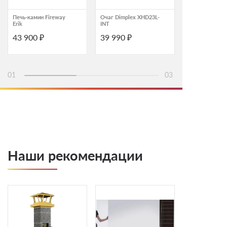
Печь-камин Fireway
Очаг Dimplex XHD23L-
Круглый наст
Erik
INT
гриль YAKINI
Shichirin
43 900 ₽
39 990 ₽
48 000 ₽
01
03
Наши рекомендации