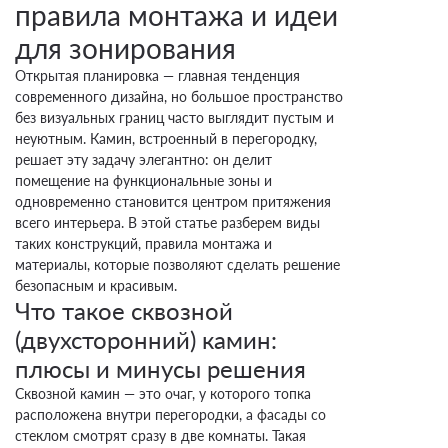
правила монтажа и идеи
Из какого материала строить
перегородку под камин
для зонирования
Кирпич и пеноблок
Открытая планировка — главная тенденция
Гипсокартон и профиль
современного дизайна, но большое пространство
без визуальных границ часто выглядит пустым и
Огнеупорные плиты
неуютным. Камин, встроенный в перегородку,
(суперизол, силикат
решает эту задачу элегантно: он делит
кальция)
помещение на функциональные зоны и
одновременно становится центром притяжения
Технические особенности: три
всего интерьера. В этой статье разберем виды
фатальные ошибки при монтаже
таких конструкций, правила монтажа и
материалы, которые позволяют сделать решение
Декоративная отделка: как
безопасным и красивым.
оформить портал с двух сторон
Что такое сквозной
Заключение
(двухсторонний) камин:
плюсы и минусы решения
Сквозной камин — это очаг, у которого топка
расположена внутри перегородки, а фасады со
стеклом смотрят сразу в две комнаты. Такая