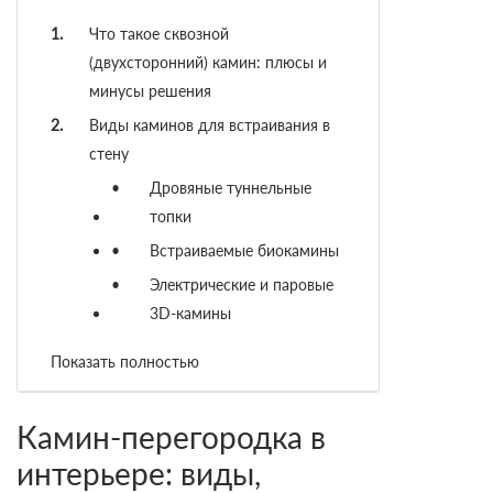
Что такое сквозной
(двухсторонний) камин: плюсы и
минусы решения
Виды каминов для встраивания в
стену
Дровяные туннельные
топки
Встраиваемые биокамины
Электрические и паровые
3D-камины
Расположение перегородки: как
Показать полностью
стильно разделить пространство
Камин и телевизор в одной
Камин-перегородка в
перегородке: как совместить
интерьере: виды,
безопасно