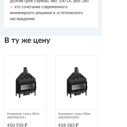
долгий срок службы. ARc 100 DC plus 180
— это сочетание современного
инженерного решения и эстетического
наслаждения.
В ту же цену
Каминная топка Hitze
Каминная топка Hitze
Каминная т
ARD90X41S I
ARD90X41DSS
EcoKamin Д
410 550 ₽
418 583 ₽
424 992