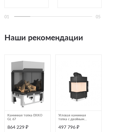
01
05
Наши рекомендации
Каминная топка EKKO
Угловая каминная
Каминная топ
GL 67
топка с двойным
Мета-Бел Skad
дожигом и системой
864 229 ₽
497 796 ₽
107 520 ₽
чистого стекла Schmid
Ekko L 67(45)57