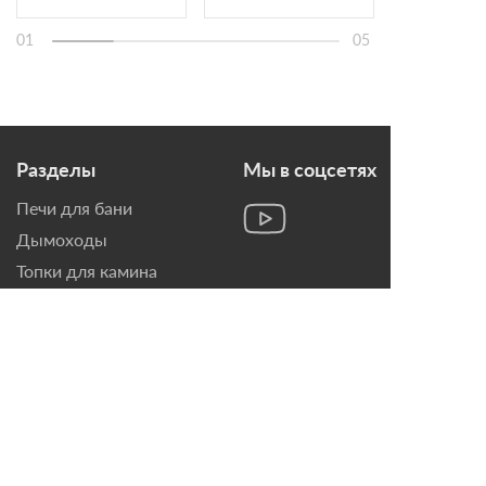
01
05
Разделы
Мы в соцсетях
Печи для бани
Дымоходы
Топки для камина
Печи-Камины
Облицовки для Каминов
Контакты
г. Санкт-Петербург, ул.
Домостроительная, д. 3,