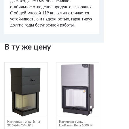
дымохода 150 мм обеспечивает
стабильное отведение продуктов сгорания.
С общей массой 119 кг, камин отличается
устойчивостью и надежностью, гарантируя
долгие годы безупречной работы.
В ту же цену
Каминная топка Esma
Каминная топка
Каминная т
2C 57(44)/54-UP L
EcoKamin Вега 1000 M
Austroflamm