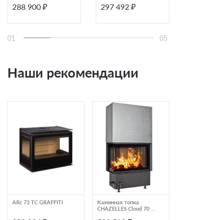
288 900 ₽
297 492 ₽
293 170
01
05
Наши рекомендации
ARc 73 TC GRAFFITI
Каминная топка
Каминная топ
CHAZELLES Cloud 70 R
Schmid Lina 17
VAG