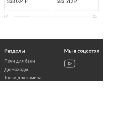
338 024 ₽
583 512 ₽
1 161 523 
01
05
Разделы
Мы в соцсетях
Печи для бани
Дымоходы
Топки для камина
Печи-Камины
Облицовки для Каминов
Контакты
г. Санкт-Петербург, ул.