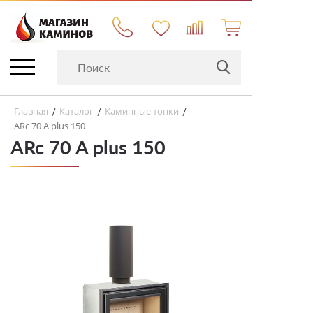
Главная
Каталог
Каминные топки
/
/
/
ARc 70 A plus 150
ARc 70 A plus 150