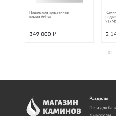
Подвесной пристенный
Камин
камин Velesa
подвес
917MS
349 000 ₽
2 1
01
Разделы
Печи для бан
Дымоходы