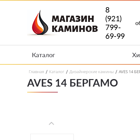
8
(921)
о
799-
69-99
Каталог
Хи
Главная
Каталог
Дизайнерские камины
AVES 14 Б
/
/
/
AVES 14 БЕРГАМО