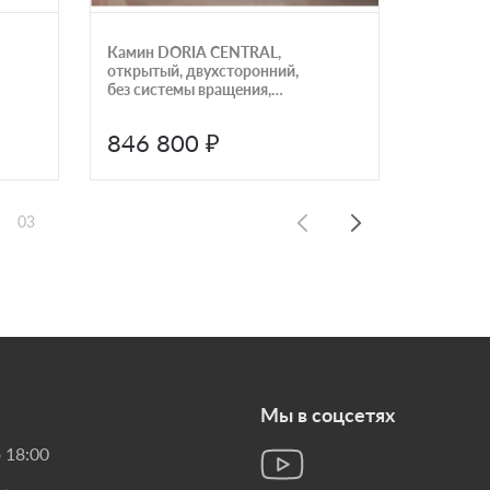
Камин DORIA CENTRAL,
Камин о
открытый, двухсторонний,
панорам
без системы вращения,
чёрный (Traforart)
846 800 ₽
500 
03
Мы в соцсетях
 18:00