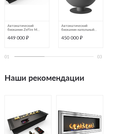
Автоматический
Автоматический
Автоматиче
биокамин ZeFire М
биокамин напольный
биокамин Z
2000 (ZeFire)
черный с электронным
1400 с ДУ (Z
449 000 ₽
450 000 ₽
449 000
управлением Airtone
ORB LOG
01
03
Наши рекомендации