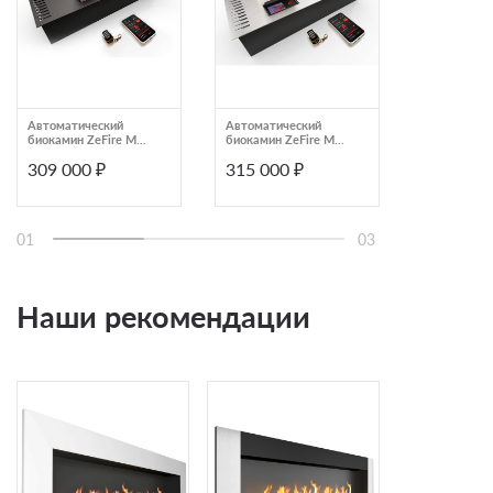
Автоматический
Автоматический
Автоматиче
биокамин ZeFire М
биокамин ZeFire М
биокамин Z
900 с ДУ (ZeFire)
800 шлифованный с
1000 латунн
309 000 ₽
315 000 ₽
325 000
ДУ (ZeFire)
01
03
Наши рекомендации