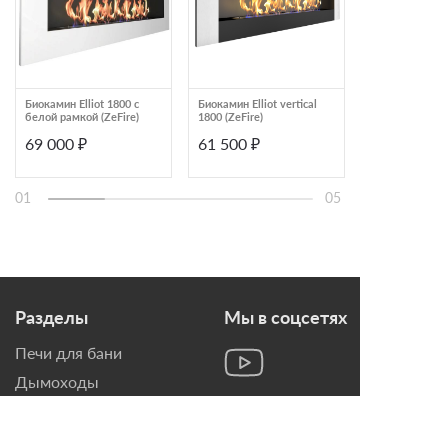
Биокамин Elliot 1800 с
Биокамин Elliot vertical
Автоматическ
белой рамкой (ZeFire)
1800 (ZeFire)
встраиваемый
биокамин Airt
69 000 ₽
61 500 ₽
197 000 ₽
Andalle 450, г
01
05
Разделы
Мы в соцсетях
Печи для бани
Дымоходы
Топки для камина
Печи-Камины