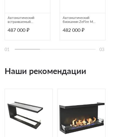
Автоматический
Автоматический
Автоматиче
встраиваемый
биокамин ZeFire М
биокамин Z
биокамин Airtone
1400 шлифованный с
2000 шлиф
487 000 ₽
482 000 ₽
489 000
Andalle 1800, графит
ДУ (ZeFire)
(ZeFire)
01
03
Наши рекомендации