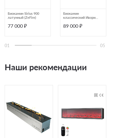
Биокамин Sirius 900
Биокамин
Биокамин А
латунный (ZeFire)
классический Ивори
(ZeFire)
(ZeFire)
77 000 ₽
89 000 ₽
83 000 ₽
01
05
Наши рекомендации