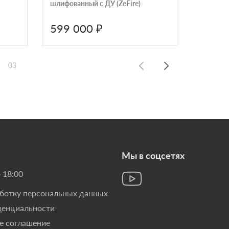
шлифованный с ДУ (ZeFire)
599 000 ₽
110 
03
Мы в соцсетях
 18:00
аботку персональных данных
денциальности
е соглашение