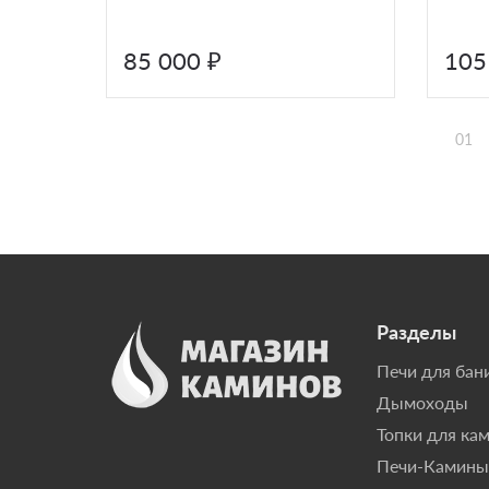
85 000 ₽
105
01
Разделы
Печи для бан
Дымоходы
Топки для ка
Печи-Камины