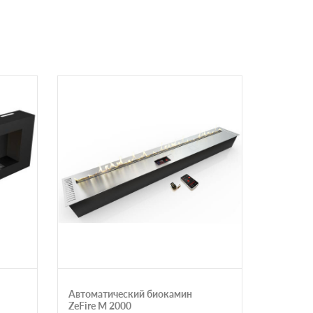
Автоматический биокамин
Биоками
ZeFire М 2000
портале 