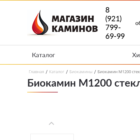
8
(921)
о
799-
69-99
Каталог
Хи
Главная
Каталог
Биокамины
Биокамин M1200 стек
/
/
/
Биокамин M1200 стекл