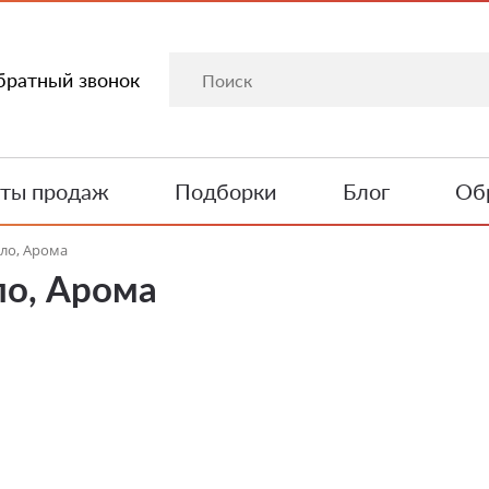
братный звонок
ты продаж
Подборки
Блог
Обр
ло, Арома
о, Арома