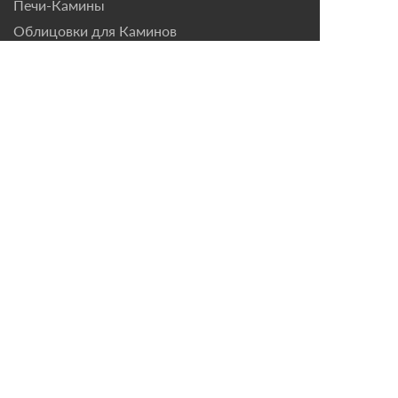
Печи-Камины
Облицовки для Каминов
Контакты
г. Санкт-Петербург, ул.
Домостроительная, д. 3,
лит. Д
8 (921) 799-69-99
mail@magazin-kaminov.ru
Время работы
Пн-Пт: с 10:00 до 18:00
Согласие на обработку персональных