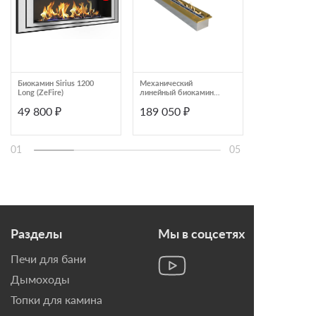
Биокамин Sirius 1200
Механический
Биокамин Orio
Long (ZeFire)
линейный биокамин
(ZeFire)
Airtone SLAM
49 800 ₽
189 050 ₽
38 900 ₽
1500X193 золото
01
05
Разделы
Мы в соцсетях
Печи для бани
Дымоходы
Топки для камина