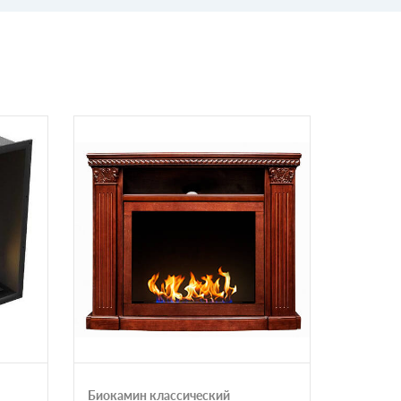
Биокамин классический
Механич