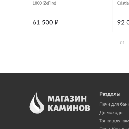
1800 (ZeFire)
Cristia
61 500 ₽
92 
01
Разделы
Печи для бан
Дымоходы
Топки для ка
Печи-Камины