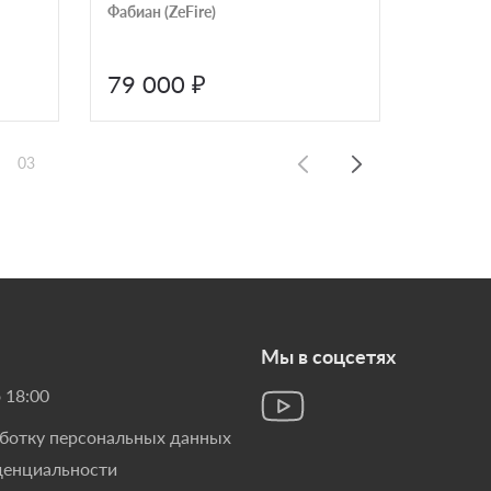
Фабиан (ZeFire)
биоками
630X216
79 000 ₽
85 5
03
Мы в соцсетях
 18:00
аботку персональных данных
денциальности