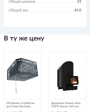
Общая ширина
51
Общий вес
47.0
В ту же цену
Обливное устройство
Дровяная банная печь
Дымоход-к
для бани Хохлома
Grill'D Aurora 160 Long
Grill'D Stone
черный ИзиСтим
(дверца со стеклом)
(D115/250)