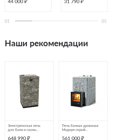
44 000 ₽
31 790 ₽
42 190 ₽
КАСКАД 30
(Серпентини
01
05
Наши рекомендации
Электрическая печь
Печь банная дровяная
Печь для саун
для бани и сауны
Модерн серый
угловая IKI Co
Sangens W20S
ИзиСтим Ялта 60
648 990 ₽
561 000 ₽
209 798 ₽
К/2024