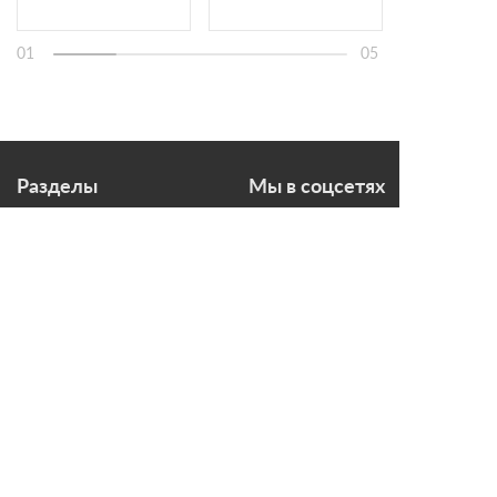
01
05
Разделы
Мы в соцсетях
Печи для бани
Дымоходы
Топки для камина
Печи-Камины
Облицовки для Каминов
Контакты
г. Санкт-Петербург, ул.