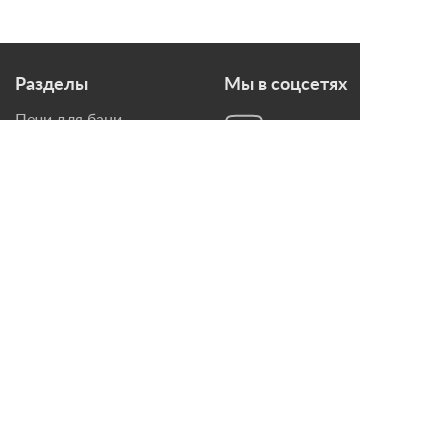
Разделы
Мы в соцсетях
Печи для бани
Дымоходы
Топки для камина
Печи-Камины
Облицовки для Каминов
Контакты
г. Санкт-Петербург, ул.
Домостроительная, д. 3,
лит. Д
8 (921) 799-69-99