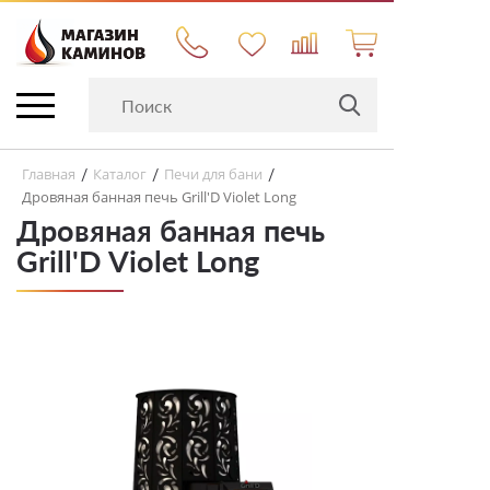
Главная
Каталог
Печи для бани
/
/
/
Дровяная банная печь Grill'D Violet Long
Дровяная банная печь
Grill'D Violet Long