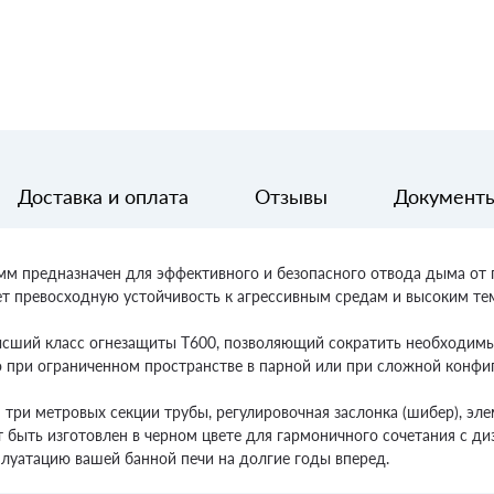
Доставка и оплата
Отзывы
Документ
мм предназначен для эффективного и безопасного отвода дыма от 
т превосходную устойчивость к агрессивным средам и высоким те
сший класс огнезащиты T600, позволяющий сократить необходимы
о при ограниченном пространстве в парной или при сложной конф
 три метровых секции трубы, регулировочная заслонка (шибер), эл
 быть изготовлен в черном цвете для гармоничного сочетания с д
плуатацию вашей банной печи на долгие годы вперед.