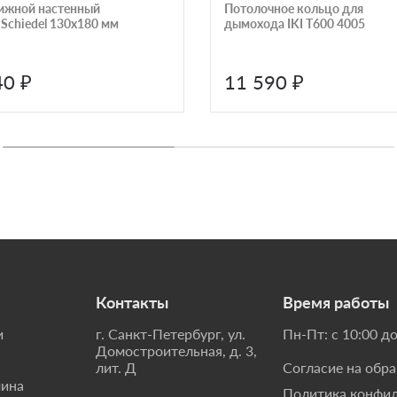
ижной настенный
Потолочное кольцо для
 Schiedel 130х180 мм
дымохода IKI T600 4005
40 ₽
11 590 ₽
Контакты
Время работы
и
г. Санкт-Петербург, ул.
Пн-Пт: с 10:00 до
Домостроительная, д. 3,
лит. Д
Согласие на обр
мина
Политика конфи