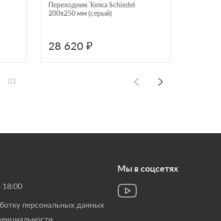
Переходник Топка Schiedel
Отвод Sc
200х250 мм (серый)
150х200
28 620 ₽
11 6
03
Мы в соцсетях
 18:00
аботку персональных данных
денциальности