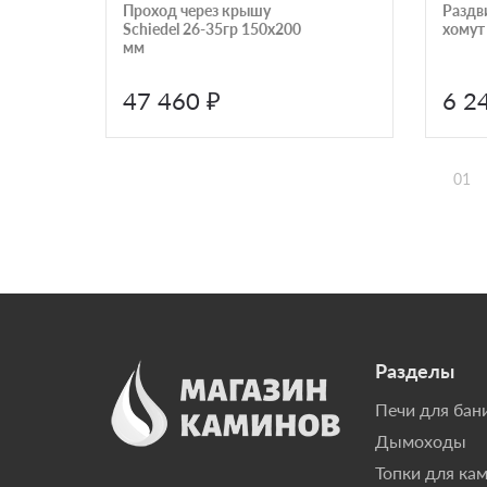
Проход через крышу
Раздв
Schiedel 26-35гр 150х200
хомут
мм
47 460 ₽
6 2
01
Разделы
Печи для бан
Дымоходы
Топки для ка