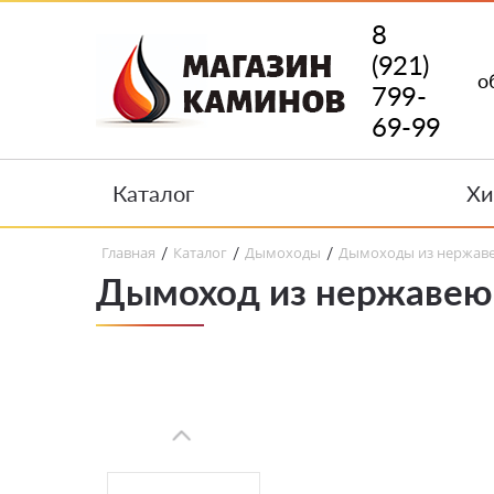
8
(921)
о
799-
69-99
Каталог
Хи
Главная
Каталог
Дымоходы
Дымоходы из нержав
/
/
/
Дымоход из нержавеющ