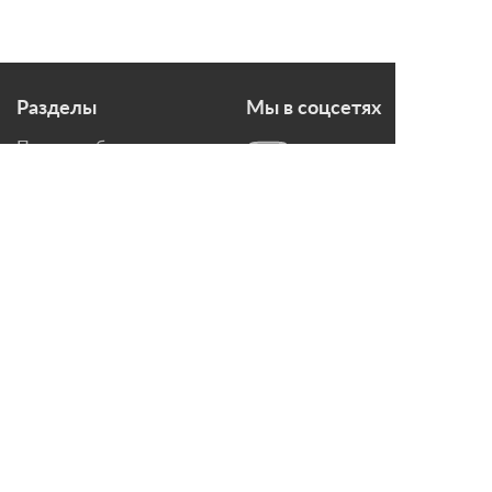
Разделы
Мы в соцсетях
Печи для бани
Дымоходы
Топки для камина
Печи-Камины
Облицовки для Каминов
Контакты
г. Санкт-Петербург, ул.
Домостроительная, д. 3,
лит. Д