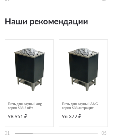
Наши рекомендации
Печь для сауны Lang
Печь для сауны LANG
Печь для саун
серия S33 5 кВт
серия S33 антрацит
электрическая
антрацит 4,1050,4131
4,1040,4131
нержавеющей 
98 951 ₽
96 372 ₽
177 918 ₽
Lang KUBO-ino
01
05