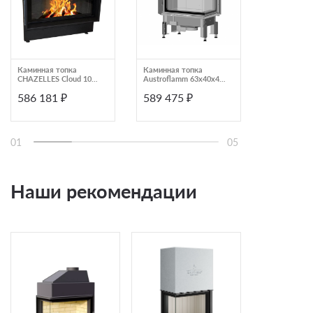
Каминная топка
Каминная топка
Каминная т
CHAZELLES Cloud 100
Austroflamm 63x40x42
подъемной 
R HORIZON
S Rechts
прямое сте
586 181 ₽
589 475 ₽
588 000
ПС 10080
01
05
Наши рекомендации