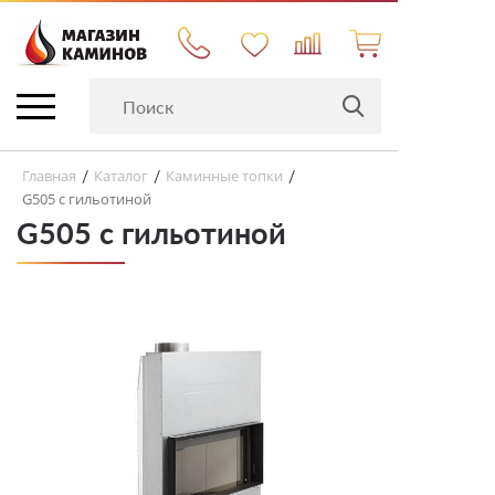
Главная
Каталог
Каминные топки
/
/
/
G505 с гильотиной
G505 с гильотиной