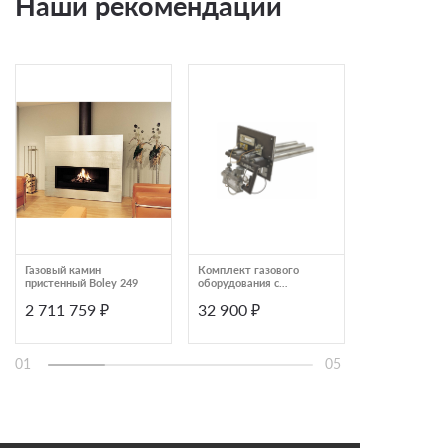
Наши рекомендации
Газовый камин
Комплект газового
Газовый камин 
пристенный Boley 249
оборудования с
MF 700/60
горелкой ИзиСтим
2 711 759 ₽
32 900 ₽
469 000 ₽
САБК8-4
01
05