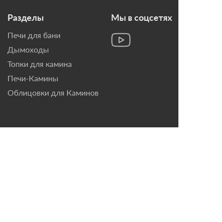
Разделы
Мы в соцсетях
Печи для бани
Дымоходы
Топки для камина
Печи-Камины
Облицовки для Каминов
Контакты
г. Санкт-Петербург, ул.
Домостроительная, д. 3,
лит. Д
8 (921) 799-69-99
mail@magazin-kaminov.ru