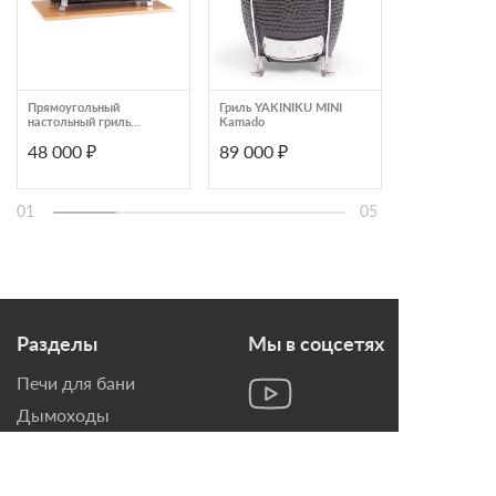
Прямоугольный
Гриль YAKINIKU MINI
Гриль Yakiniku
настольный гриль
Kamado
Complete
YAKINIKU Shichirin
48 000 ₽
89 000 ₽
407 900 ₽
01
05
Разделы
Мы в соцсетях
Печи для бани
Дымоходы
Топки для камина
Печи-Камины