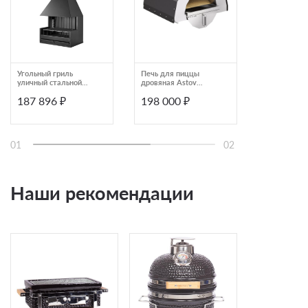
Угольный гриль
Печь для пиццы
Гриль Yakini
уличный стальной
дровяная Astov
Solo
черный Rocal Palma 75
Пиццерия 800 без
187 896 ₽
198 000 ₽
188 100
B2155
подставки
01
02
Наши рекомендации