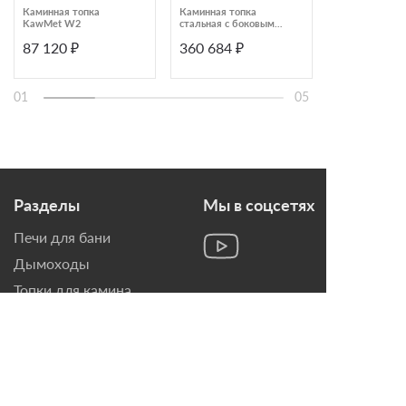
Каминная топка
Каминная топка
Каминная топ
KawMet W2
стальная с боковым
туннельная Ас
открыванием Rocal
подъемной дв
87 120 ₽
360 684 ₽
372 000 ₽
M350 M2110
ПТ 7363
01
05
Разделы
Мы в соцсетях
Печи для бани
Дымоходы
Топки для камина
Печи-Камины
Облицовки для Каминов