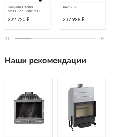
Каминная топка
ARc 50 V
Каминная то
Мета-Бел Fenix-900
AL14LH D
222 720 ₽
237 938 ₽
220 448
01
05
Наши рекомендации