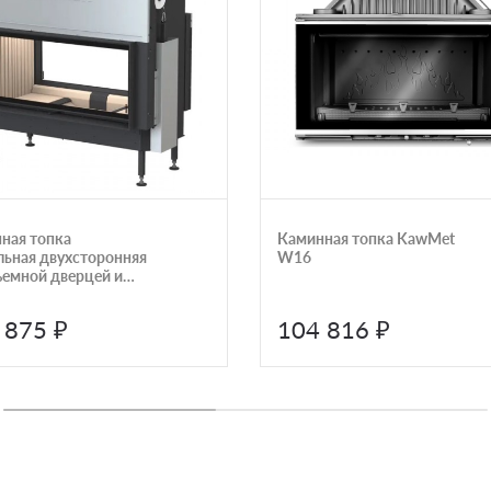
ная топка
Каминная топка KawMet
льная двухсторонняя
W16
ъемной дверцей и
мой чистого стекла
er BKH Tunnel 42-98
 875 ₽
104 816 ₽