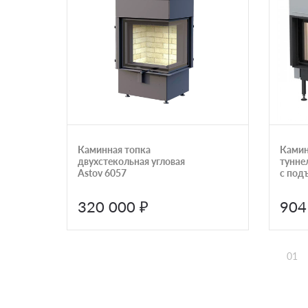
Каминная топка
Камин
двухстекольная угловая
тунне
Astov 6057
с под
систе
Brunn
320 000 ₽
904
ST-DT
01