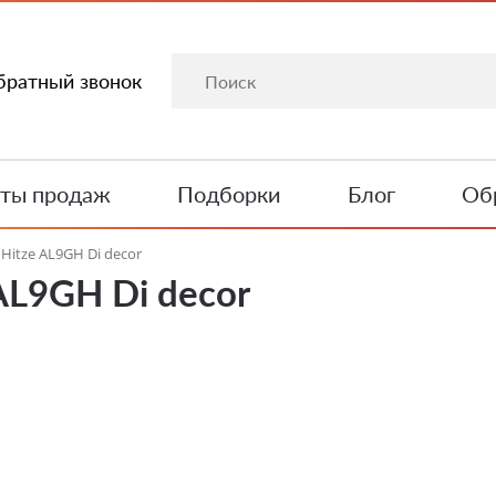
братный звонок
ты продаж
Подборки
Блог
Обр
Hitze AL9GH Di decor
AL9GH Di decor