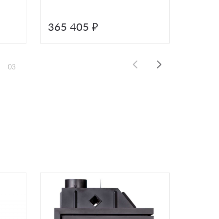
365 405 ₽
365 
03