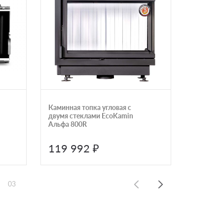
Каминная топка угловая с
Каминна
двумя стеклами EcoKamin
стекло 
Альфа 800R
Астов П
119 992 ₽
254 
03