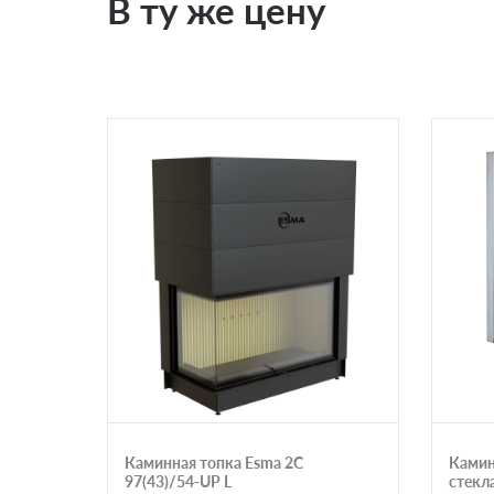
В ту же цену
Каминная топка Esma 2C
Камин
97(43)/54-UP L
стекл