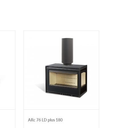
ARc 76 LD plus 180
Каминна
Varia 2R