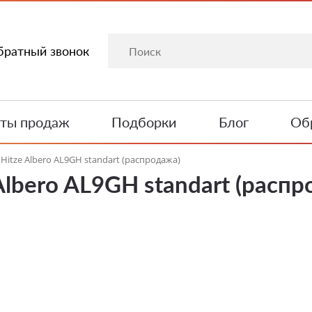
братный звонок
ты продаж
Подборки
Блог
Обр
Hitze Albero AL9GH standart (распродажа)
Albero AL9GH standart (распр