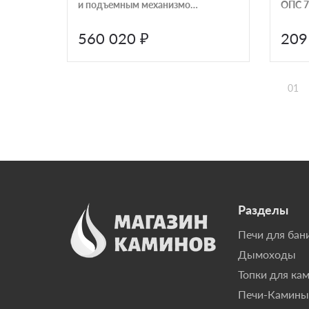
и подъемным механизмом
ОПС 7
Schmid Ekko R 55(34)57H
560 020 ₽
209
01
Разделы
Печи для бан
Дымоходы
Топки для ка
Печи-Камины