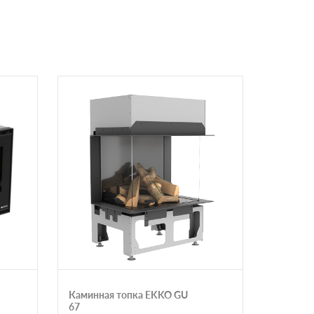
Каминная топка EKKO GU
Каминна
67
туннель