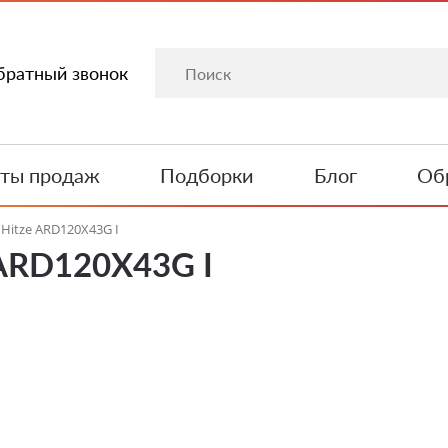
братный звонок
ты продаж
Подборки
Блог
Обр
Hitze ARD120X43G I
 ARD120X43G I