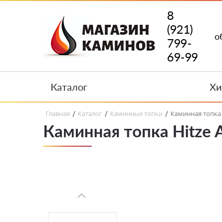
8
(921)
о
799-
69-99
Каталог
Хи
Главная
Каталог
Каминные топки
Каминная топка 
/
/
/
Каминная топка Hitze