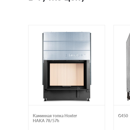
Каминная топка Hoxter
G450
HAKA 78/57h