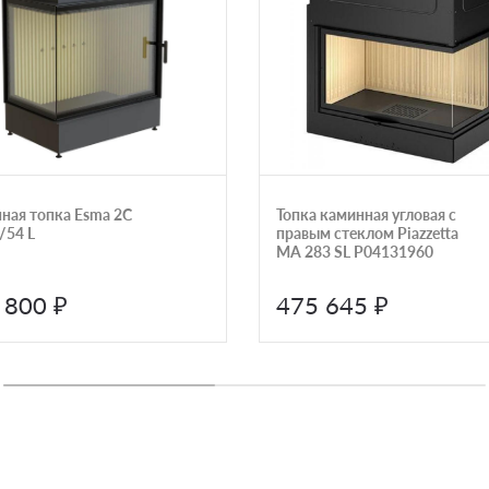
ная топка Esma 2C
Топка каминная угловая с
/54 L
правым стеклом Piazzetta
MA 283 SL P04131960
 800 ₽
475 645 ₽