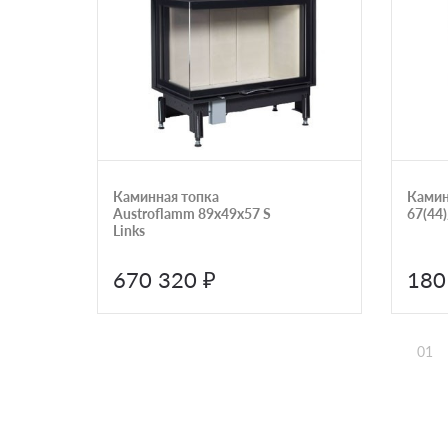
Каминная топка
Камин
Austroflamm 89x49x57 S
67(44)
Links
670 320 ₽
180
01