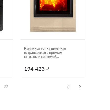
Каминная топка дровяная
Каминна
встраиваемая с прямым
AL120X4
стеклом и системой
чистого стекла Panadero
HOGAR F-720-S
194 423 ₽
363 
03