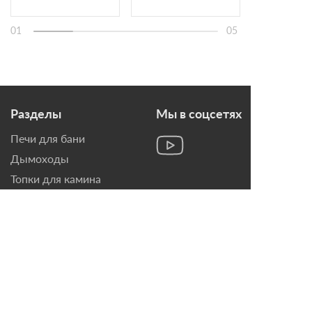
Brunner BKH Flat 50-82
Brunner BKH Eck 42-
ST
66-42 STR
01
05
Разделы
Мы в соцсетях
Печи для бани
Дымоходы
Топки для камина
Печи-Камины
Облицовки для Каминов
Контакты
г. Санкт-Петербург, ул.