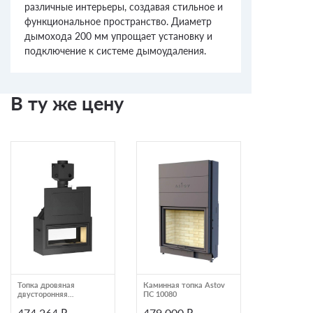
различные интерьеры, создавая стильное и
функциональное пространство. Диаметр
дымохода 200 мм упрощает установку и
подключение к системе дымоудаления.
В ту же цену
Топка дровяная
Каминная топка Astov
Каминная т
двусторонняя
ПС 10080
трехсторон
Piazzetta MA 263 B SL
подовая с с
474 264 ₽
479 000 ₽
479 992
чистого сте