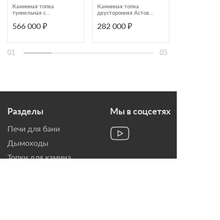
Каминная топка
Каминная топка
Каминная топ
туннельная с
двусторонняя Астов
Spartherm Vari
подъёмным стеклом
ПТ 800 с шибером
566 000 ₽
282 000 ₽
497 035 ₽
Astov ПТ 10057
01
05
Разделы
Мы в соцсетях
Печи для бани
Дымоходы
Топки для камина
Печи-Камины
Облицовки для Каминов