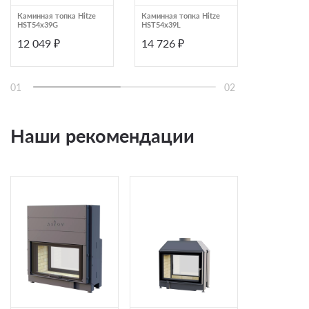
Каминная топка Hitze
Каминная топка Hitze
Каминная то
HST54x39G
HST54x39L
HST54x39R
12 049 ₽
14 726 ₽
14 726 ₽
01
02
Наши рекомендации