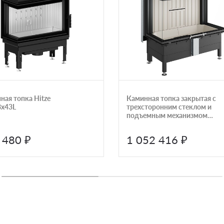
ная топка Hitze
Каминная топка закрытая с
х43L
трехсторонним стеклом и
подъемным механизмом
дверцы Spartherm Arte 3RL-
100h Linear 4S
 480 ₽
1 052 416 ₽