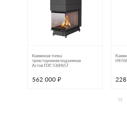
Каминная топка
Камин
трехсторонняя подъемная
HST68
Астов П3С 53(84)57
562 000 ₽
228
01