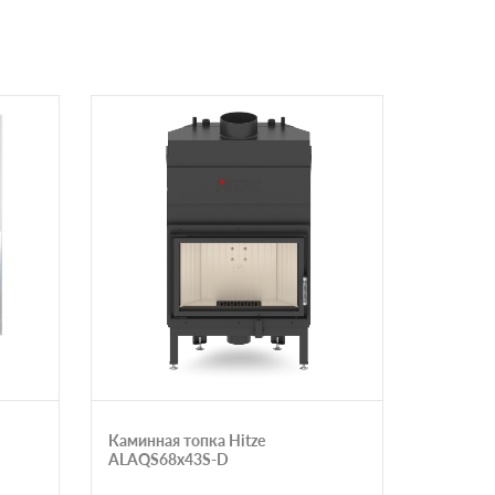
Каминная топка Hitze
Открыта
ALAQS68x43S-D
грилем 
ОПС 900