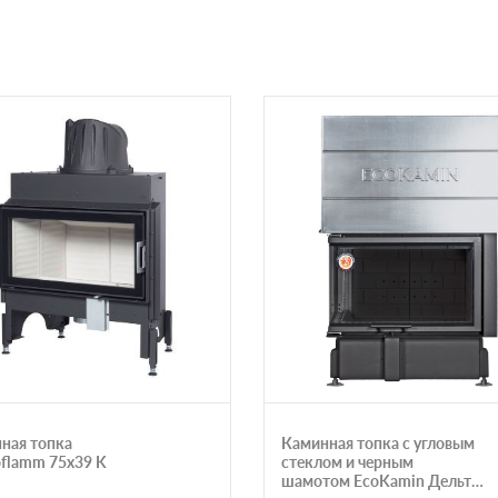
ная топка
Каминная топка с угловым
oflamm 75x39 K
стеклом и черным
шамотом EcoKamin Дельта