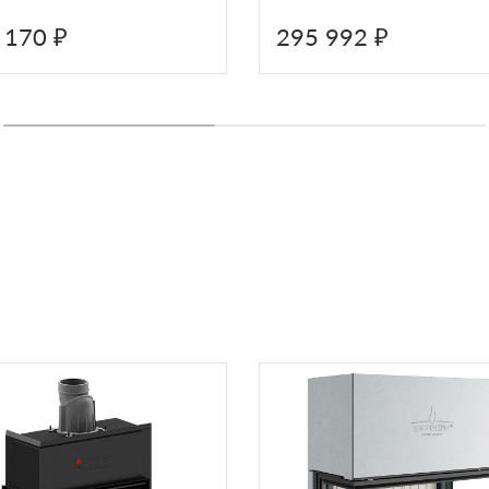
800LB
 170 ₽
295 992 ₽