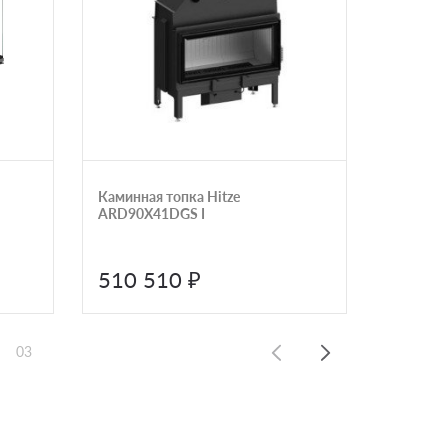
Каминная топка Hitze
Каминная
ARD90X41DGS I
подъемн
600 П2С
510 510 ₽
346 
03