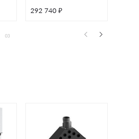
292 740 ₽
305 
03