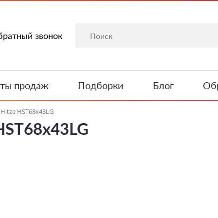
братный звонок
ты продаж
Подборки
Блог
Обр
Hitze HST68х43LG
 HST68х43LG