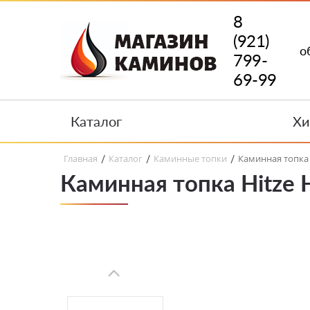
8
(921)
о
799-
69-99
Каталог
Хи
Главная
Каталог
Каминные топки
Каминная топка 
/
/
/
Каминная топка Hitze