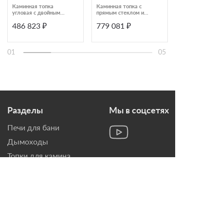
Каминная топка
Каминная топка с
Каминная топ
угловая с двойным
прямым стеклом и
ПС 9074 У с п
дожигом и системой
подъемной дверцей
стеклом и по
486 823 ₽
779 081 ₽
516 000 ₽
чистого стекла
Piazzetta ME 90 D
дверцей
Brunner BKH Eck 42-
P04909250
66-42 DTL
01
05
Разделы
Мы в соцсетях
Печи для бани
Дымоходы
Топки для камина
Печи-Камины
Облицовки для Каминов