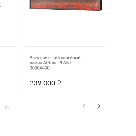
Электрический линейный
Очаг Dim
камин Airtone PLANE
3000X400
239 000 ₽
248 
03