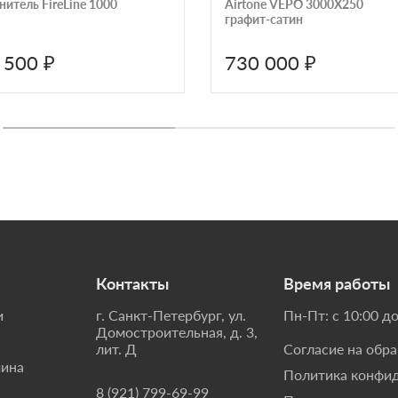
нитель FireLine 1000
Airtone VEPO 3000X250
графит-сатин
 500 ₽
730 000 ₽
Контакты
Время работы
и
г. Санкт-Петербург, ул.
Пн-Пт: с 10:00 до
Домостроительная, д. 3,
лит. Д
Согласие на обр
мина
Политика конфи
8 (921) 799-69-99