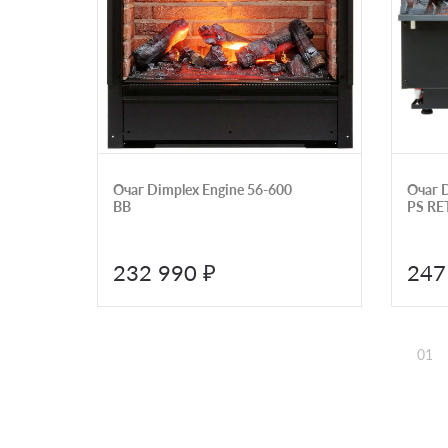
Очаг Dimplex Engine 56-600
Очаг D
BB
PS RE
232 990 ₽
247
01