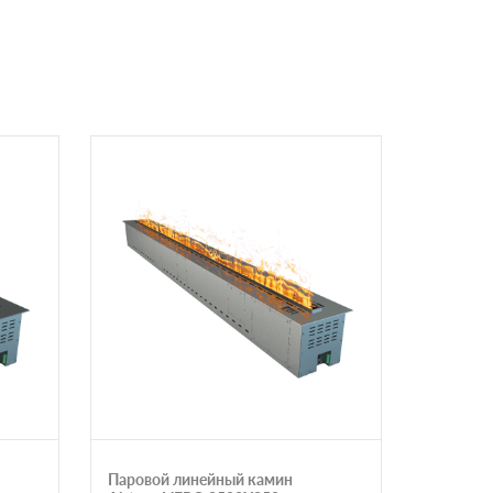
Паровой линейный камин
HOT LIN