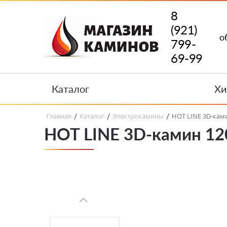
8
(921)
о
799-
69-99
Каталог
Хи
Главная
Каталог
Электрокамины
HOT LINE 3D-кам
/
/
/
HOT LINE 3D-камин 1