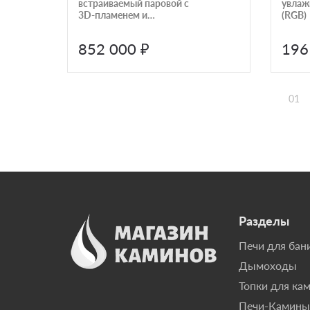
встраиваемый паровой с
увлаж
3D-пламенем и
(RGB)
увлажнением воздуха
Airtone 3DA 2700
852 000 ₽
196
01
Разделы
Печи для бан
Дымоходы
Топки для ка
Печи-Камины