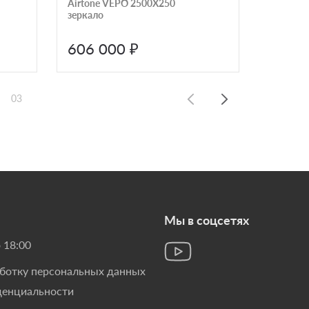
Airtone VEPO 2500X250
зеркало
606 000 ₽
420 
03
Мы в соцсетях
 18:00
аботку персональных данных
денциальности