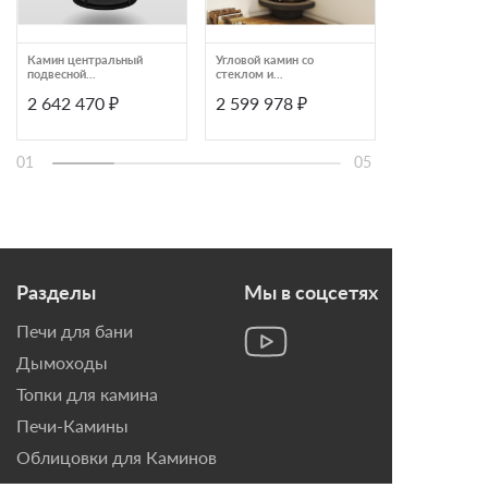
Камин центральный
Угловой камин со
Камин присте
подвесной
стеклом и
графит с бел
панорамный со
панорамным обзором
шамотом Эко
2 642 470 ₽
2 599 978 ₽
299 993 ₽
стеклом Bordelet Zelia
Bordelet Eva 992
Родос 800 KR
908
01
05
Разделы
Мы в соцсетях
Печи для бани
Дымоходы
Топки для камина
Печи-Камины
Облицовки для Каминов