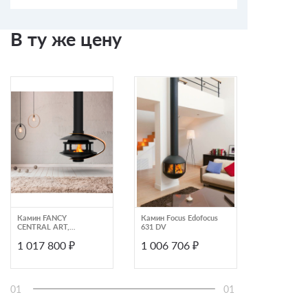
В ту же цену
Камин FANCY
Камин Focus Edofocus
CENTRAL ART,
631 DV
подвесной, со стеклом
1 017 800 ₽
1 006 706 ₽
(Traforart)
01
01