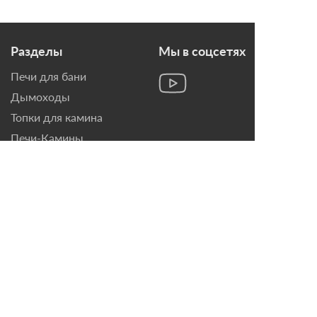
Разделы
Мы в соцсетях
Печи для бани
Дымоходы
Топки для камина
Печи-Камины
Облицовки для Каминов
Контакты
г. Санкт-Петербург, ул.
Домостроительная, д. 3,
лит. Д
8 (921) 799-69-99