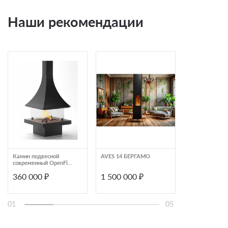
Наши рекомендации
Камин подвесной
AVES 14 БЕРГАМО
Камин центра
современный OpenFire
подвесной с
TOWER
панорамным с
360 000 ₽
1 500 000 ₽
4 655 025 
и округлой фо
Bordelet Eva 9
01
05