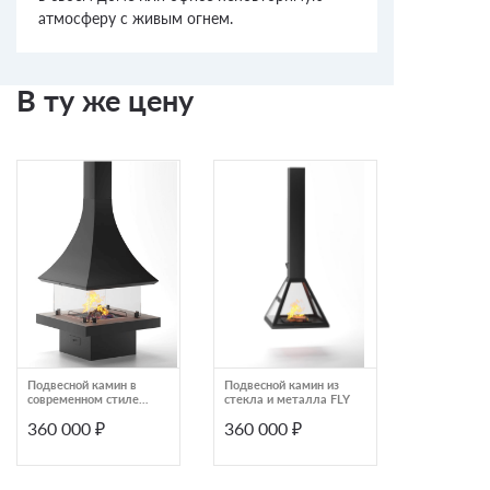
атмосферу с живым огнем.
В ту же цену
Подвесной камин в
Подвесной камин из
Камин двус
современном стиле
стекла и металла FLY
защитными
TOWER
OpenFire Ri
360 000 ₽
360 000 ₽
370 000