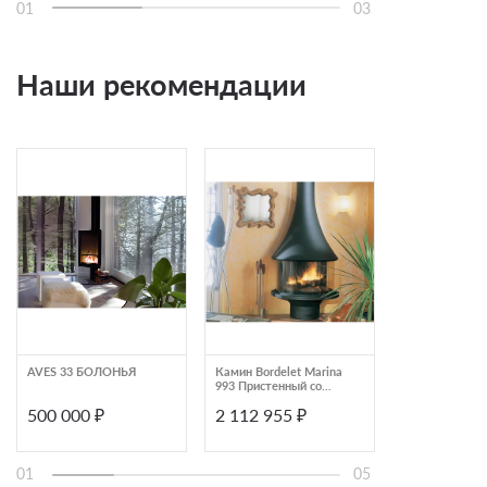
01
03
Наши рекомендации
AVES 33 БОЛОНЬЯ
Камин Bordelet Marina
Камин островн
993 Пристенный со
панорамным о
стеклом
и напольной
500 000 ₽
2 112 955 ₽
829 500 ₽
конструкцией T
Trivia Central
01
05