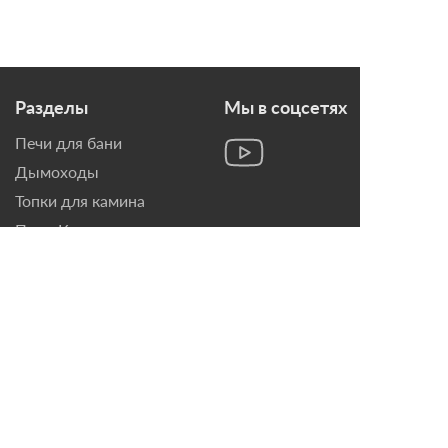
Разделы
Мы в соцсетях
Печи для бани
Дымоходы
Топки для камина
Печи-Камины
Облицовки для Каминов
Контакты
г. Санкт-Петербург, ул.
Домостроительная, д. 3,
лит. Д