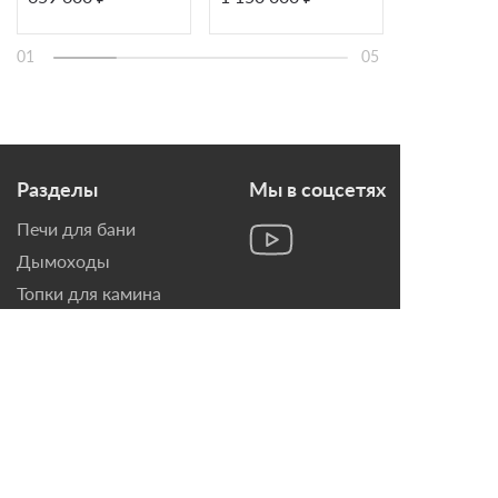
01
05
Разделы
Мы в соцсетях
Печи для бани
Дымоходы
Топки для камина
Печи-Камины
Облицовки для Каминов
Контакты
г. Санкт-Петербург, ул.