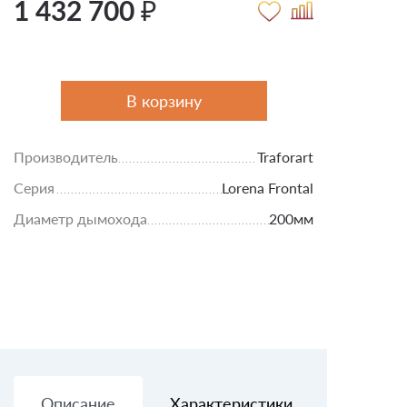
1 432 700 ₽
В корзину
Производитель
Traforart
Серия
Lorena Frontal
Диаметр дымохода
200мм
Описание
Характеристики
Доставк