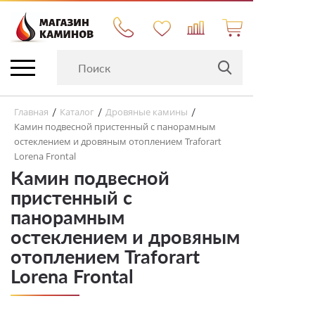
Главная
Каталог
Дровяные камины
/
/
/
Камин подвесной пристенный с панорамным
остеклением и дровяным отоплением Traforart
Lorena Frontal
Камин подвесной
пристенный с
панорамным
остеклением и дровяным
отоплением Traforart
Lorena Frontal