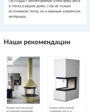
Он создаст неповторимую атмосферу уюта
и тепла в вашем доме, став не только
источником тепла, но и важным элементом
интерьера.
Наши рекомендации
Камин центральный
Камин пристенный
Камин пристен
островной дровяной с
слоновая кость и
дровником че