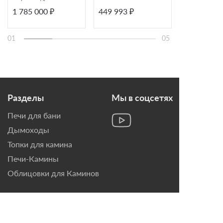
верхним
белый шамот
ЭкоКамин Ма
1 785 000 ₽
449 993 ₽
187 493 ₽
подключением
Экокамин РОДОС 900
64705
дымохода и
комбинированным
топливом Cronos
Traforart
01
05
Разделы
Мы в соцсетях
Печи для бани
Дымоходы
Топки для камина
Печи-Камины
Облицовки для Каминов
Контакты