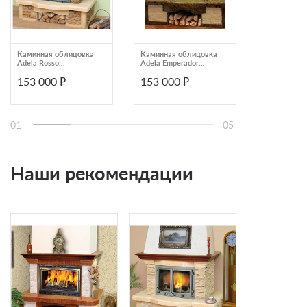
Каминная облицовка
Каминная облицовка
Каминная о
Adela Rosso
Adela Emperador
Adela Rosso
деревянная балка
мраморная балка
мраморная 
153 000 ₽
153 000 ₽
153 000
пристенный
пристенный
пристенный
01
05
Наши рекомендации