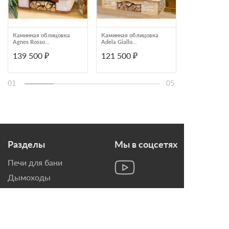
Каминная облицовка
Каминная облицовка
Каминная обл
Agnes Rosso
Adela Giallo
Valentina Giall
деревянная балка
деревянная балка
деревянная б
139 500 ₽
121 500 ₽
99 000 ₽
пристенный
пристенный
пристенный
01
05
Разделы
Мы в соцсетях
Печи для бани
Дымоходы
Топки для камина
Печи-Камины
Облицовки для Каминов