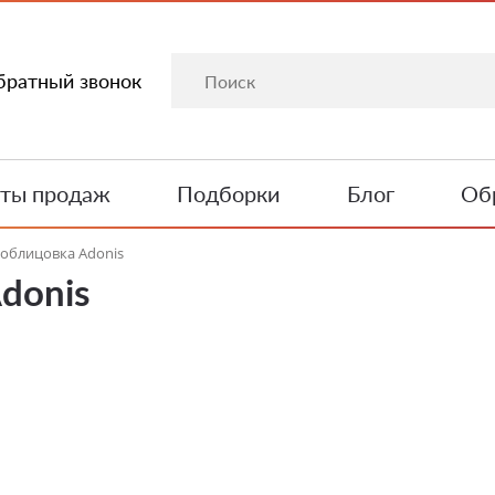
братный звонок
ты продаж
Подборки
Блог
Обр
облицовка Adonis
donis