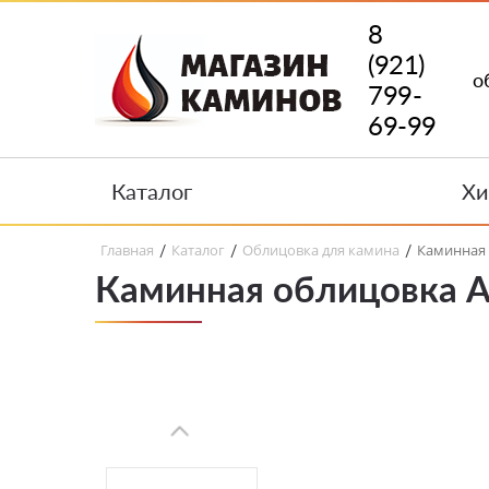
8
(921)
о
799-
69-99
Каталог
Хи
Главная
Каталог
Облицовка для камина
Каминная 
/
/
/
Каминная облицовка A