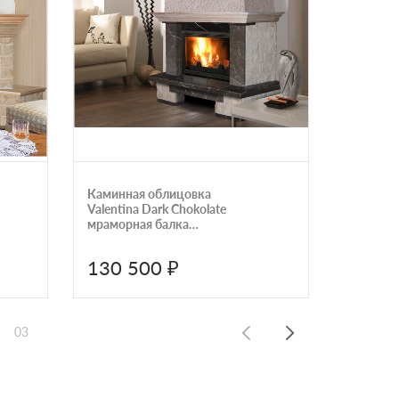
Каминная облицовка
Каминна
Valentina Dark Chokolate
Cristina
мраморная балка
пристенный
130 500 ₽
117 
03