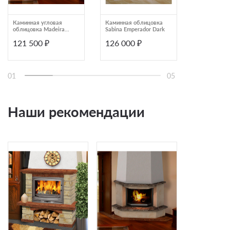
Каминная угловая
Каминная облицовка
Каминная у
облицовка Madeira
Sabina Emperador Dark
облицовка 
Coleus Emperador
Ravena
121 500 ₽
126 000 ₽
125 000
мраморная балка
01
05
Наши рекомендации