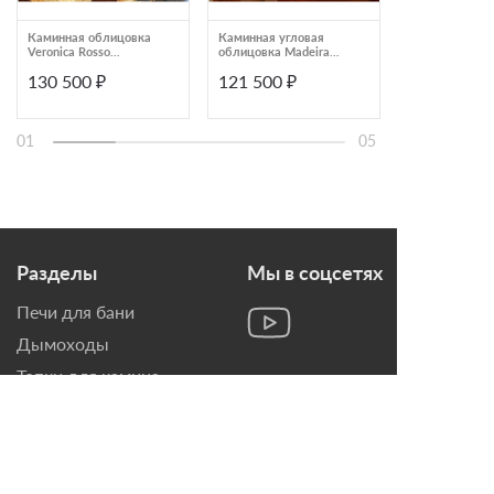
Каминная облицовка
Каминная угловая
Каминная обл
Veronica Rosso
облицовка Madeira
Madeira Aster 
мраморная балка
Coleus Emperador
Chokolate мра
130 500 ₽
121 500 ₽
139 490 ₽
пристенный
мраморная балка
балка угловой
01
05
Разделы
Мы в соцсетях
Печи для бани
Дымоходы
Топки для камина
Печи-Камины
Облицовки для Каминов