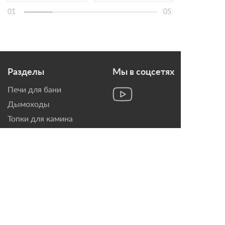
01
05
Разделы
Мы в соцсетях
Печи для бани
Дымоходы
Топки для камина
Печи-Камины
Облицовки для Каминов
Контакты
г. Санкт-Петербург, ул.
Домостроительная, д. 3,
лит. Д