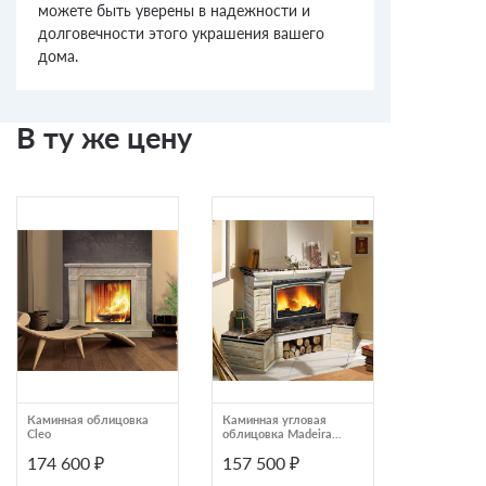
можете быть уверены в надежности и
долговечности этого украшения вашего
дома.
В ту же цену
Каминная облицовка
Каминная угловая
Каминная о
Cleo
облицовка Madeira
угловая Mad
Crocus Emperador
Crocus Ross
174 600 ₽
157 500 ₽
167 450
мраморная балка
деревянная