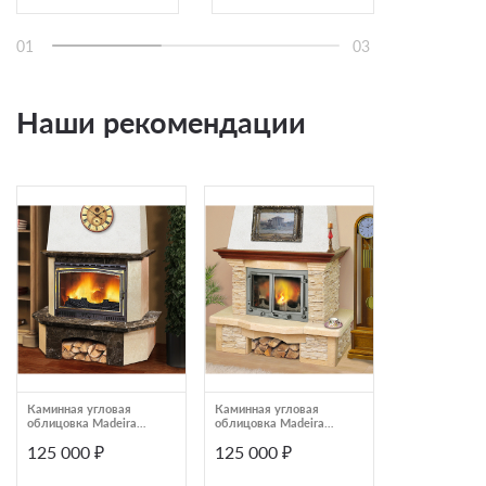
01
03
Наши рекомендации
Каминная угловая
Каминная угловая
Каминная обл
облицовка Madeira
облицовка Madeira
Veronica Rosso
Ravena Emperador
Adela Giallo
мраморная ба
125 000 ₽
125 000 ₽
130 500 ₽
деревянная балка
пристенный