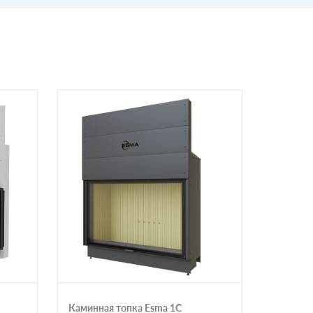
Каминная топка Esma 1C
Каминна