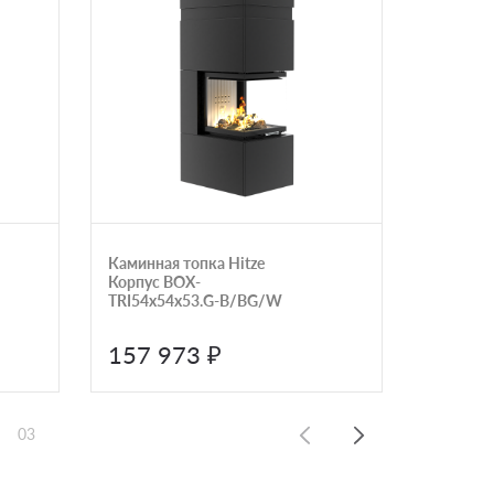
Каминная топка Hitze
Каминна
Корпус BOX-
сеткой 
TRI54x54x53.G-B/BG/W
157 973 ₽
403 
03