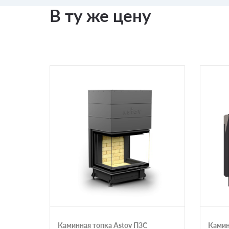
В ту же цену
Каминная топка Astov П3С
Камин