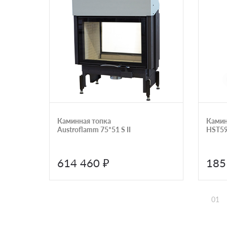
Каминная топка
Камин
Austroflamm 75*51 S II
HST59
614 460 ₽
185
01