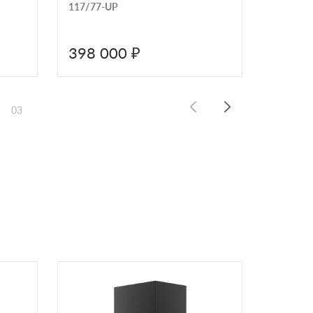
117/77-UP
Дельта 
398 000 ₽
399 
03