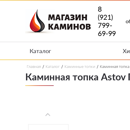
8
(921)
о
799-
69-99
Каталог
Хи
Главная
Каталог
Каминные топки
Каминная топка 
/
/
/
Каминная топка Astov