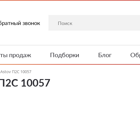
братный звонок
ты продаж
Подборки
Блог
Обр
Astov П2С 10057
 П2С 10057