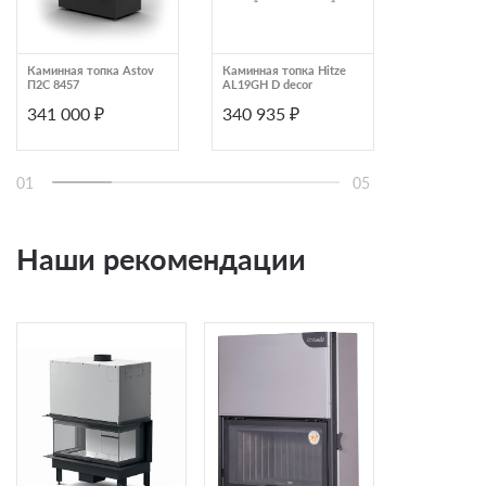
Каминная топка Astov
Каминная топка Hitze
Каминная т
П2С 8457
AL19GH D decor
EcoKamin Д
B
341 000 ₽
340 935 ₽
331 492
01
05
Наши рекомендации