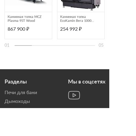
Каминная топка MCZ
Каминная топка
Каминная топ
Plasma 95T Wood
EcoKamin Вега 1000
закрытая с Г-
KB
образным сте
867 900 ₽
254 992 ₽
428 657 ₽
боковым откр
Schmid Ekko 45
01
05
Разделы
Мы в соцсетях
Печи для бани
Дымоходы
Топки для камина
Печи-Камины
Облицовки для Каминов