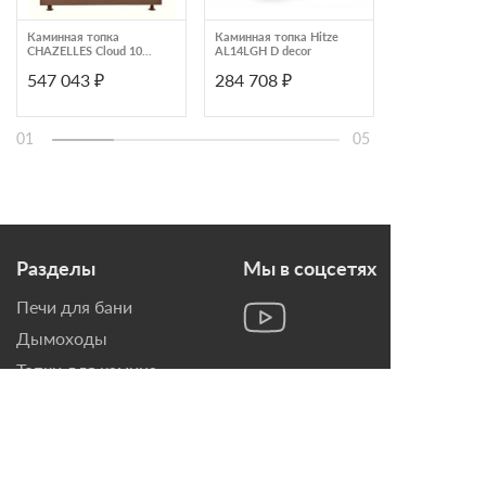
Каминная топка
Каминная топка Hitze
Каминная топк
CHAZELLES Cloud 100
AL14LGH D decor
прямым стекл
R
шамотной фут
547 043 ₽
284 708 ₽
194 000 ₽
Астов ПС 3865
01
05
Разделы
Мы в соцсетях
Печи для бани
Дымоходы
Топки для камина
Печи-Камины
Облицовки для Каминов