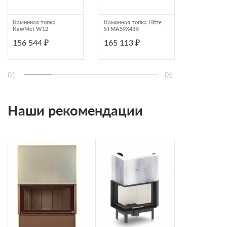
Каминная топка
Каминная топка Hitze
Каминная то
KawMet W12
STMA59X43R
Корпус BOX
TRI80x35x53
156 544 ₽
165 113 ₽
171 360
B/BG/W
01
05
Наши рекомендации