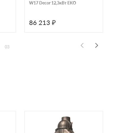
W17 Decor 12,3кВт ЕКО
W16 RB
86 213 ₽
99 8
03