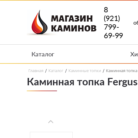
8
(921)
о
799-
69-99
Каталог
Хи
Главная
Каталог
Каминные топки
Каминная топка 
/
/
/
Каминная топка Fergus