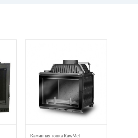
Каминная топка KawMet
Каминна