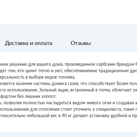
Доставка и оплата
Отзывы
жное решение для вашего дома, произведенное сербским брендом Fe
йдет тем, кто ценит тепло и уют, обеспечиваемые традиционным д
ерсальность в выборе видов топлива.
вляется наличие системы дожига газов, что способствует более по
ь использования. Зольный ящик, встроенный в топку, облегчает у
мфортом без лишних хлопот.
ь, позволяя полностью насладиться видом живого огня и создавая
 использования для отопления стоит уточнить у специалиста, такие
относительно небольшой вес в 90 кг делают установку удобной и п