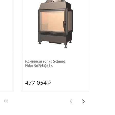
Каминная топка Schmid
Каминна
Ekko R67(45)51 s
туннель
футеров
ASTN9K
477 054 ₽
252 
03