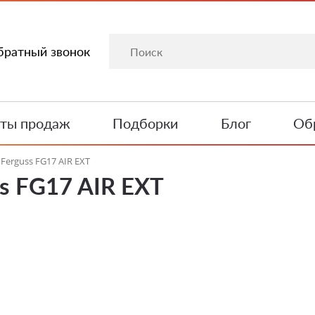
братный звонок
ты продаж
Подборки
Блог
Обр
Ferguss FG17 AIR EXT
s FG17 AIR EXT