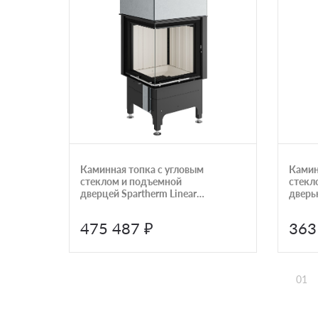
Каминная топка с угловым
Камин
стеклом и подъемной
стекл
дверцей Spartherm Linear
дверь
4S Mini 2LR51H
475 487 ₽
363
01