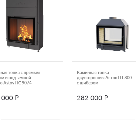
ная топка с прямым
Каминная топка
ом и подъемной
двусторонняя Астов ПТ 800
ю Astov ПС 9074
с шибером
 000 ₽
282 000 ₽