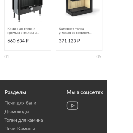
Каминная топка с
Каминная топка
Каминная топ
прямым стеклом и
угловая со стеклом
туннельная с
системой чистого
слева Piazzetta MA
двухсторонни
660 634 ₽
371 123 ₽
476 973 ₽
стекла Spartherm
283 SL DX
стеклом и бо
Linear 4S Varia 1V87h
открыванием B
BKH Tunnel 42
DT
01
05
Разделы
Мы в соцсетях
Печи для бани
Дымоходы
Топки для камина
Печи-Камины