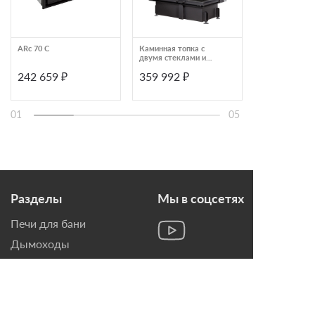
ARc 70 C
Каминная топка с
Каминная топк
двумя стеклами и
ARD105X43DG
черным шамотом
242 659 ₽
359 992 ₽
518 543 ₽
Экокамин Дельта
1000RB
01
05
Разделы
Мы в соцсетях
Печи для бани
Дымоходы
Топки для камина
Печи-Камины
Облицовки для Каминов