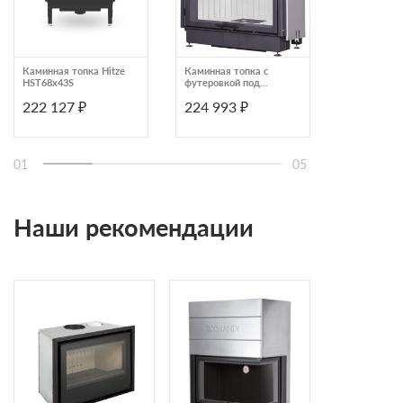
Каминная топка Hitze
Каминная топка с
Каминная то
HST68х43S
футеровкой под
AL14LH D
кирпич и системой
222 127 ₽
224 993 ₽
220 448
чистого стекла
EcoKamin Вега 1000K
01
05
Наши рекомендации