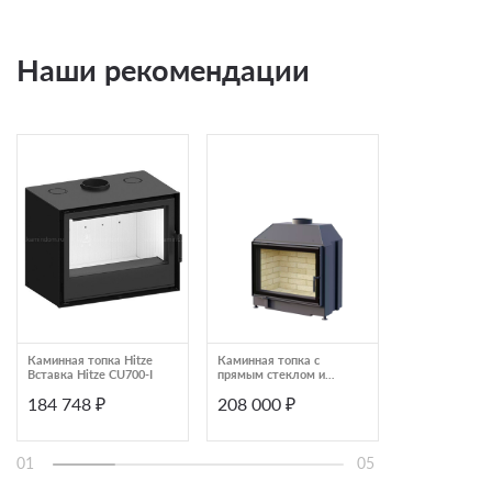
Наши рекомендации
Каминная топка Hitze
Каминная топка с
Каминная топ
Вставка Hitze CU700-I
прямым стеклом и
угловая подъ
подводом воздуха
Astov П2С 845
184 748 ₽
208 000 ₽
341 000 ₽
АСТОВ ПС 800
01
05