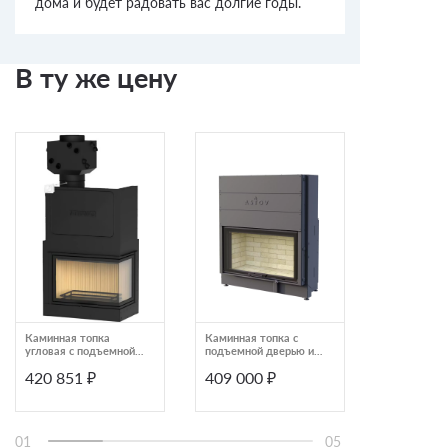
дома и будет радовать вас долгие годы.
В ту же цену
Каминная топка
Каминная топка с
Каминная т
угловая с подъемной
подъемной дверью и
чугунным
дверцей Piazzetta MA
двойным остеклением
дымосборни
420 851 ₽
409 000 ₽
407 916
285 S SL PLUS
Astov ПС 10057
цельногну
P04135960
стеклом Sc
45
01
05