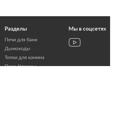
Разделы
Мы в соцсетях
Печи для бани
Дымоходы
Топки для камина
Печи-Камины
Облицовки для Каминов
Контакты
г. Санкт-Петербург, ул.
Домостроительная, д. 3,
лит. Д
8 (921) 799-69-99