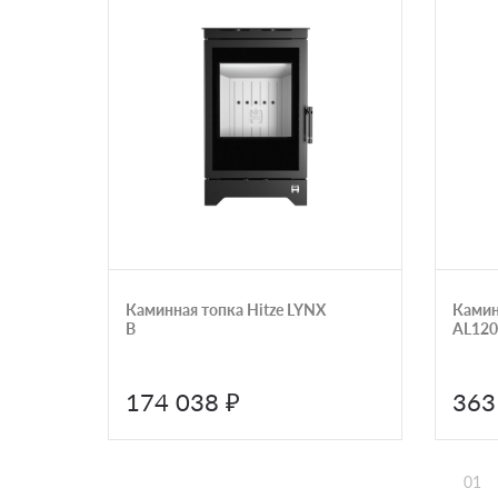
Каминная топка Hitze LYNX
Камин
B
AL120
174 038 ₽
363
01