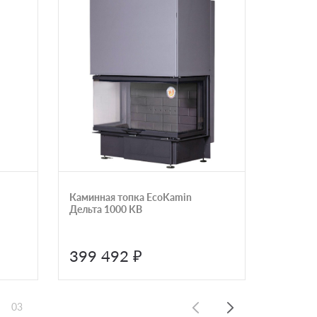
Каминная топка EcoKamin
Каминна
Дельта 1000 KB
Austrof
Links
399 492 ₽
349 
03