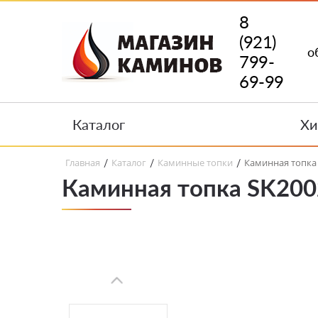
8
(921)
о
799-
69-99
Каталог
Хи
Главная
Каталог
Каминные топки
Каминная топка 
/
/
/
Каминная топка SK2002