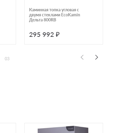
Каминная топка угловая с
Каминна
двумя стеклами EcoKamin
боковых 
Дельта 800RB
295 992 ₽
295 
03