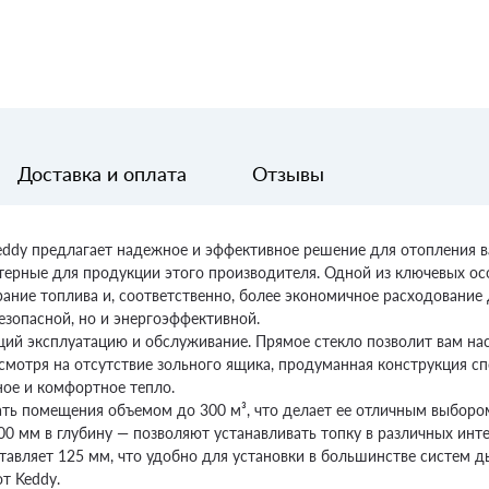
Доставка и оплата
Отзывы
ddy предлагает надежное и эффективное решение для отопления в
ктерные для продукции этого производителя. Одной из ключевых о
орание топлива и, соответственно, более экономичное расходовани
безопасной, но и энергоэффективной.
щий эксплуатацию и обслуживание. Прямое стекло позволит вам н
отря на отсутствие зольного ящика, продуманная конструкция спо
ное и комфортное тепло.
ать помещения объемом до 300 м³, что делает ее отличным выборо
0 мм в глубину — позволяют устанавливать топку в различных интер
авляет 125 мм, что удобно для установки в большинстве систем 
т Keddy.