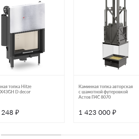
ная топка Hitze
Каминная топка авторская
X43GH D decor
с шамотной футеровкой
Астов П4С 8070
 248 ₽
1 423 000 ₽