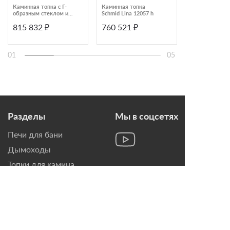
Каминная топка с Г-
Каминная топка
Каминная топ
образным стеклом и
Schmid Lina 12057 h
Austroflamm 6
верхним подъемом
S Rechts
815 832 ₽
760 521 ₽
614 460 ₽
Schmid Ekko L
100(45)57 h
01
05
Разделы
Мы в соцсетях
Печи для бани
Дымоходы
Топки для камина
Печи-Камины
Облицовки для Каминов