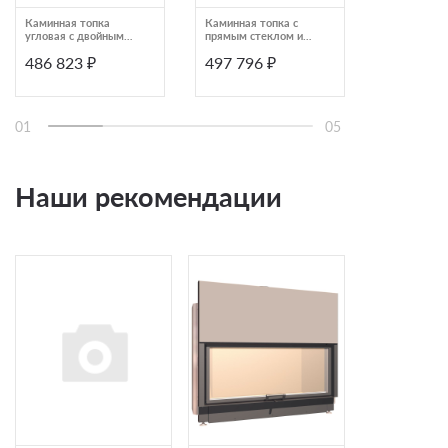
Каминная топка
Каминная топка с
Угловая ка
угловая с двойным
прямым стеклом и
топка с Г-о
дожигом и системой
боковым
стеклом и 
486 823 ₽
497 796 ₽
497 796
чистого стекла
открыванием дверцы
открывание
Brunner BKH Eck 42-
Schmid Lina 7363
Ekko R 67(4
66-42 DTL
01
05
Наши рекомендации