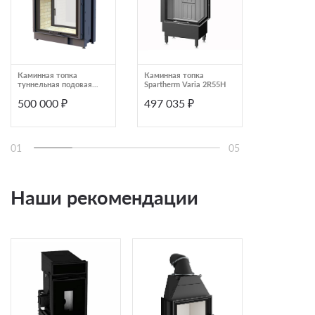
Каминная топка
Каминная топка
Каминная т
туннельная подовая
Spartherm Varia 2R55H
туннельная
Astov ПТ 9074
Astov ПТ 73
500 000 ₽
497 035 ₽
494 000
01
05
Наши рекомендации