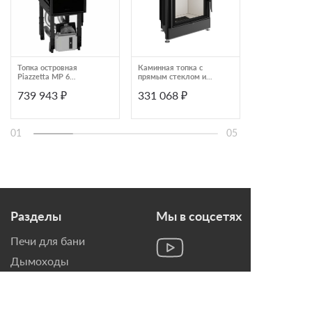
Топка островная
Каминная топка с
Топка Lacunza 
Piazzetta MP 6
прямым стеклом и
PI2942010-0
системой чистого
739 943 ₽
331 068 ₽
283 815 ₽
стекла Spartherm
Linear 4S Mini S
01
05
Разделы
Мы в соцсетях
Печи для бани
Дымоходы
Топки для камина
Печи-Камины