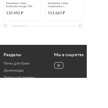
Каминная топка
Каминная топка
Каминная топ
EcoKamin Альфа 700
туннельная с
KawMet W15 
RB
двусторонним
110 492 ₽
513 663 ₽
135 218 ₽
стеклом и боковым
открыванием Brunner
BKH Tunnel 42-50 DT-
DT
01
05
Разделы
Мы в соцсетях
Печи для бани
Дымоходы
Топки для камина
Печи-Камины
Облицовки для Каминов