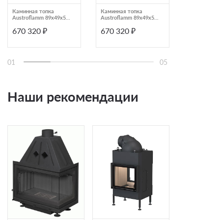
Каминная топка
Каминная топка
Каминная т
Austroflamm 89x49x57
Austroflamm 89x49x57
стальная с
S Links
S Rechts
дверцей и 
670 320 ₽
670 320 ₽
662 412
чистого сте
Brunner BKH
ST
01
05
Наши рекомендации